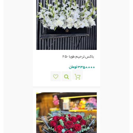
باکس ترحیم طوبا ٢۵٠
3,350,000 تومان