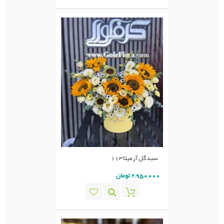
سبدگل آرمیتا113
2,950,000 تومان