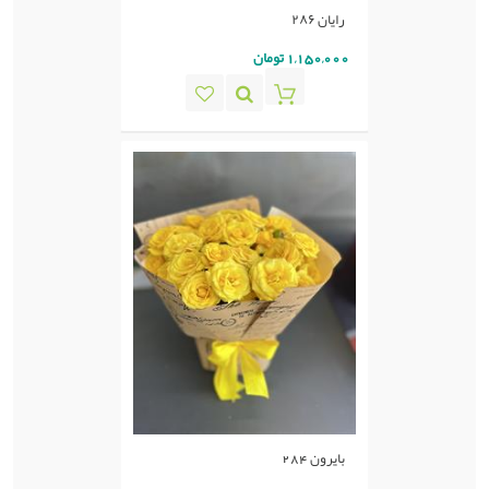
رایان ٢٨۶
1,150,000 تومان
بایرون 284