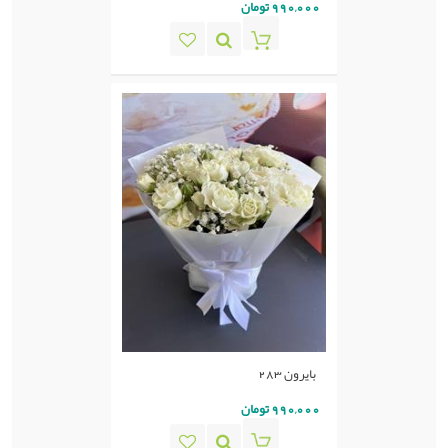
990,000 تومان
بایرون 283
990,000 تومان