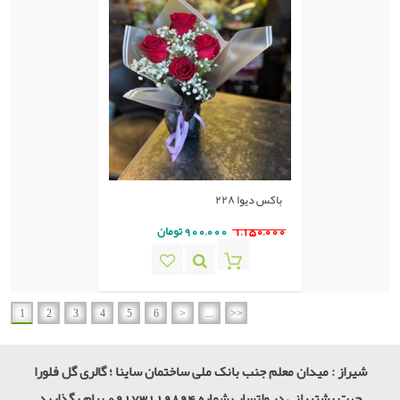
باکس دیوا ٢٢٨
1,150,000
900,000 تومان
1
2
3
4
5
6
>
...
>>
شیراز : میدان معلم جنب بانک ملی ساختمان ساینا ؛ گالری گل فلورا
جهت پشتیبانی در واتساپ شماره 09173119894 پیام بگذارید