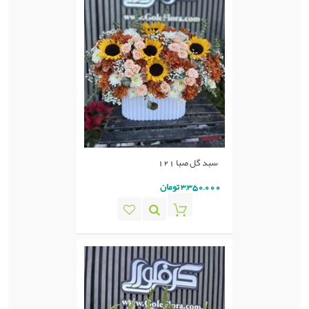
سبد گل صبا 121
3,350,000 تومان