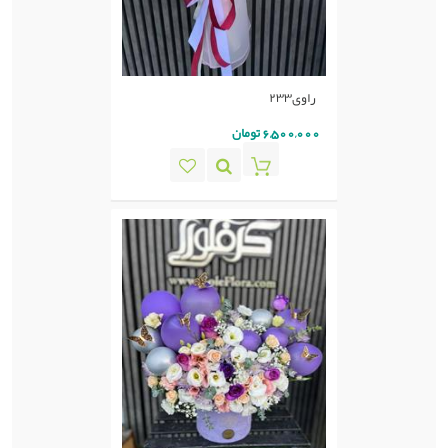
راوی٢٣٣
6,500,000 تومان