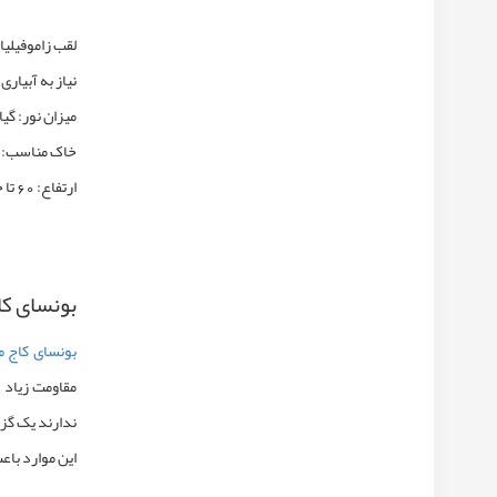
لقب زاموفیلیا
نیاز به آبیار
میزان نور: گ
خاک مناسب: 
ارتفاع: 60 تا حداکثر 120 سانتی متر
بونسای کا
بونسای کاج م
مقاومت زیاد 
ندارند یک گز
این موارد باع