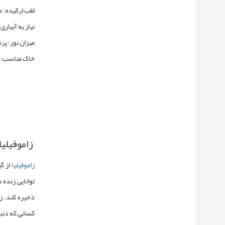
لقب ارکیده: ع
نیاز به آبیا
میزان نور: پر
خاک مناسب: 
زاموفیلیا
زاموفیلیا
از
گی
توانایی زنده 
ذخیره کند. زا
کسانی که دنب