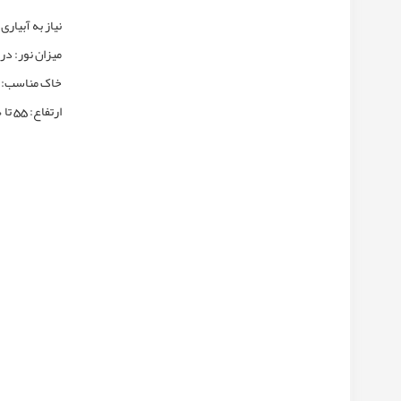
نیاز به آبیا
میزان نور: د
خاک مناسب: 
ارتفاع: 55 تا 60 سانتی متر