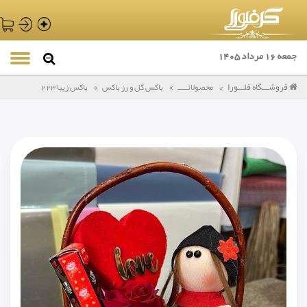
جمعه 16 مرداد 1405
فروشـــگاه فلـــورا
محصولاتـــــ
باکس گل و رز باکس
باکس زیبا 223