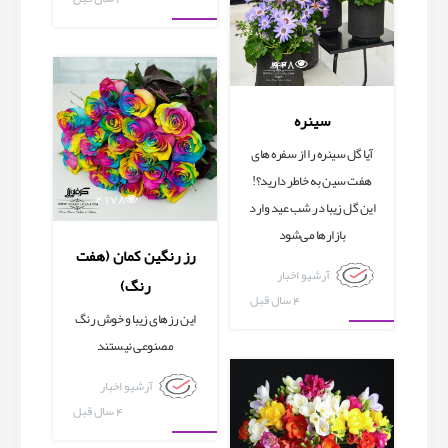
آرشیو اخبار
928
سینره
آیا گل سینره را از سفره های
هفت سین به خاطر دارید؟!
2178
این گل زیبا در شب عید وارد
بازارها می‌شود
رز رنگین کمان (هفت
آرشیو اخبار
رنگ)
4 سال قبل
این رزهای زیبا و خوش رنگ
آرشیو اخبار
مصنوعی نیستند
آرشیو اخبار
4 سال قبل