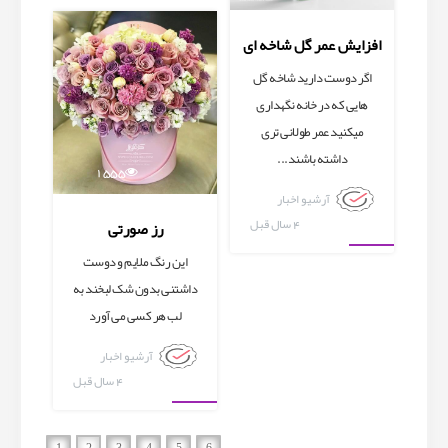
افزایش عمر گل شاخه ای
اگر دوست دارید شاخه گل
هایی که در خانه نگهداری
میکنید عمر طولانی تری
داشته باشند...
1555
آرشیو اخبار
4 سال قبل
رز صورتی
این رنگ ملایم و دوست
داشتنی بدون شک لبخند به
لب هر کسی می آورد
آرشیو اخبار
4 سال قبل
1
2
3
4
5
6