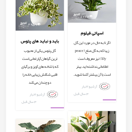
1078
2959
اسپاتی فیلوم
باید و نباید های پتوس
اگر تا به حال در مورد این گل
زیبا که به گل صلح ( peace
گل پتوس یکی از محبوب
lily ) نیز معروف است
ترین گیاهان آپارتمانی است
اطلاعاتی نداشته اید، بهتر
که با شاخه های آویز و برگهای
است با آن بیشتر آشنا شوید.
قلبی شکلش زیبایی خانه را
دو چندان می‌کند
آرشیو اخبار
3 سال قبل
آرشیو اخبار
3 سال قبل
آرشیو اخبار
آرشیو اخبار