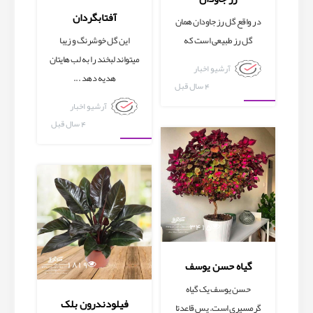
آفتابگردان
در واقع گل رز جاودان همان
گل رز طبیعی است که
این گل خوشرنگ و زیبا
میتواند لبخند را به لب هایتان
آرشیو اخبار
هدیه دهد ...
4 سال قبل
آرشیو اخبار
آرشیو اخبار
4 سال قبل
آرشیو اخبار
3415
1819
گیاه حسن یوسف
حسن یوسف یک گیاه
فیلودندرون بلک
گرمسیری است. پس قاعدتا