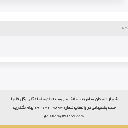
 شما
شیراز : میدان معلم جنب بانک ملی ساختمان ساینا ؛ گالری گل فلورا
جهت پشتیبانی در واتساپ شماره 09173119894 پیام بگذارید
goleflora@yahoo.com