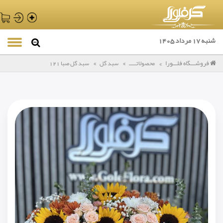
شنبه 17 مرداد 1405
فروشـــگاه فلـــورا
محصولاتـــــ
سبد گل
سبد گل صبا 121