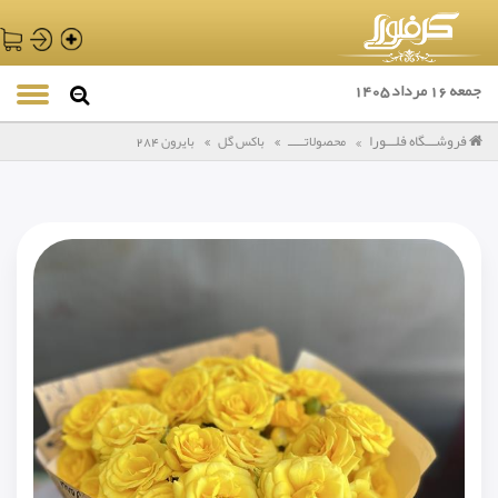
جمعه 16 مرداد 1405
فروشـــگاه فلـــورا
محصولاتـــــ
باکس گل
بایرون 284