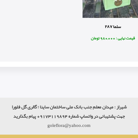
سلما ٢٨٧
قیمت نهایی : 980,000 تومان
شیراز : میدان معلم جنب بانک ملی ساختمان ساینا ؛ گالری گل فلورا
جهت پشتیبانی در واتساپ شماره 09173119894 پیام بگذارید
goleflora@yahoo.com