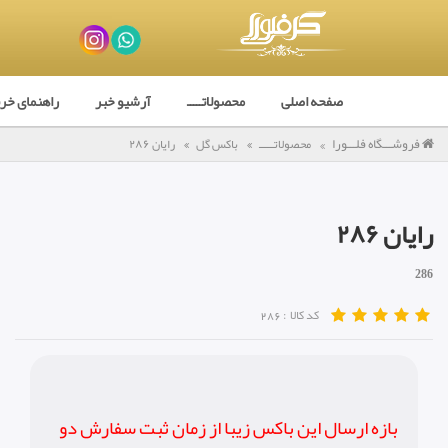
صفحه اصلی
محصولاتـــــ
آرشیو خبر
راهنمای خر
فروشـــگاه فلـــورا
محصولاتـــــ
باکس گل
رایان ٢٨۶
رایان ٢٨۶
286
کد کالا :
286
بازه ارسال این باکس زیبا از زمان ثبت سفارش دو