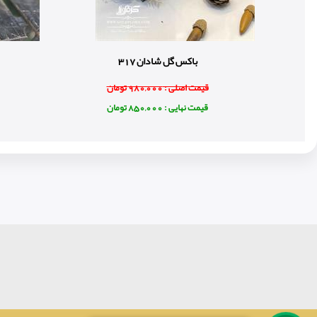
باکس گل شادان 317
قیمت اصلی : 980,000 تومان
قیمت نهایی : 850,000 تومان